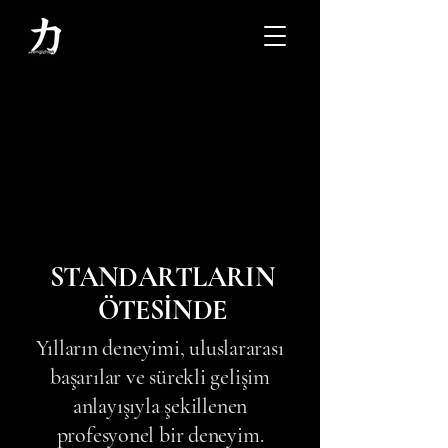
STANDARTLARIN
ÖTESİNDE
Yılların deneyimi, uluslararası
başarılar ve sürekli gelişim
anlayışıyla şekillenen
profesyonel bir deneyim.